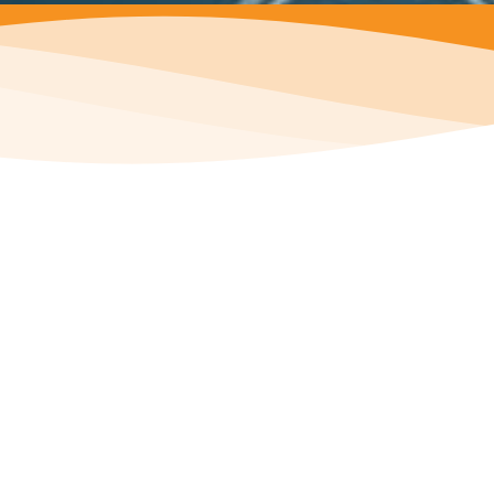
esources as a represent SPI Digital UK,Like Sales team, 
2. Get the clients - by Sales team, Social campaigns,...
3. Using local bank Account.
4. Transfer the Sales amount to SPI Digital.
e is no listing fees or annual fees required to join VAR 