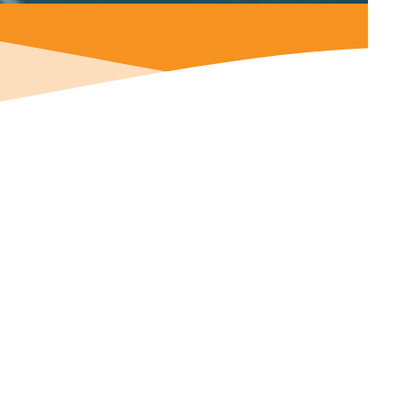
the contac
program.