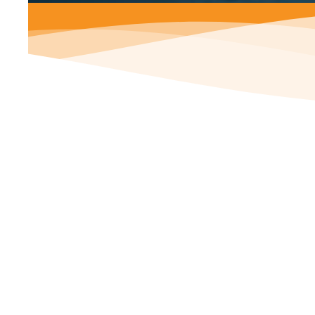
1. Local r
5. Ther